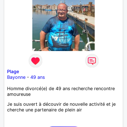
Plage
Bayonne
-
49 ans
Homme divorcé(e) de 49 ans recherche rencontre
amoureuse
Je suis ouvert à découvir de nouvelle activité et je
cherche une partenaire de plein air