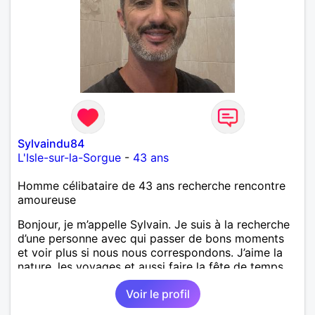
Sylvaindu84
L'Isle-sur-la-Sorgue
-
43 ans
Homme célibataire de 43 ans recherche rencontre
amoureuse
Bonjour, je m’appelle Sylvain. Je suis à la recherche
d’une personne avec qui passer de bons moments
et voir plus si nous nous correspondons. J’aime la
nature, les voyages et aussi faire la fête de temps
en temps ;-)Je suis papa d’un petit garçon de 7 ans
Voir le profil
dont je m’occupe en garde alternée. J’aime à peu
près tous les styles de musique. (Oui je suis pas