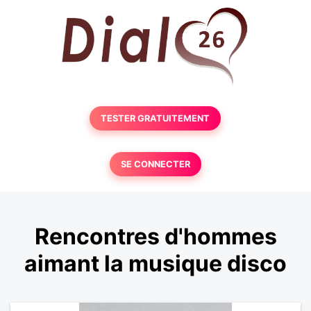
TESTER GRATUITEMENT
SE CONNECTER
Rencontres d'hommes
aimant la musique disco