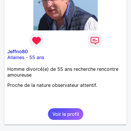
Jeffno80
Allaines
-
55 ans
Homme divorcé(e) de 55 ans recherche rencontre
amoureuse
Proche de la nature observateur attentif.
Voir le profil