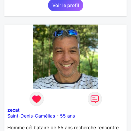
Voir le profil
zecat
Saint-Denis-Camélias
-
55 ans
Homme célibataire de 55 ans recherche rencontre