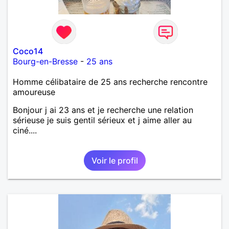
Coco14
Bourg-en-Bresse
-
25 ans
Homme célibataire de 25 ans recherche rencontre
amoureuse
Bonjour j ai 23 ans et je recherche une relation
sérieuse je suis gentil sérieux et j aime aller au
ciné....
Voir le profil