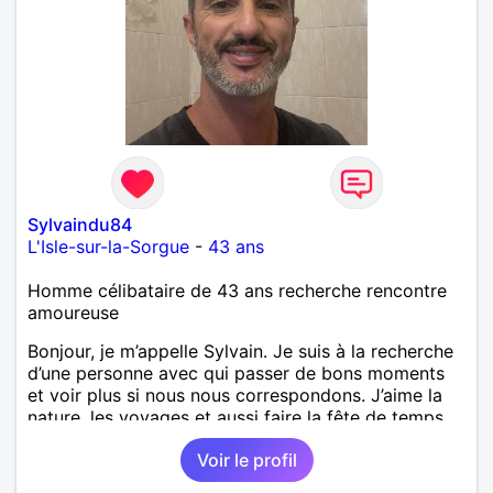
Sylvaindu84
L'Isle-sur-la-Sorgue
-
43 ans
Homme célibataire de 43 ans recherche rencontre
amoureuse
Bonjour, je m’appelle Sylvain. Je suis à la recherche
d’une personne avec qui passer de bons moments
et voir plus si nous nous correspondons. J’aime la
nature, les voyages et aussi faire la fête de temps
en temps ;-)Je suis papa d’un petit garçon de 7 ans
Voir le profil
dont je m’occupe en garde alternée. J’aime à peu
près tous les styles de musique. (Oui je suis pas