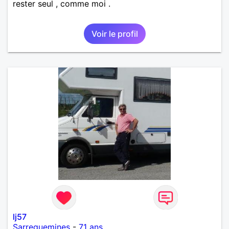
rester seul , comme moi .
Voir le profil
lj57
Sarreguemines
-
71 ans