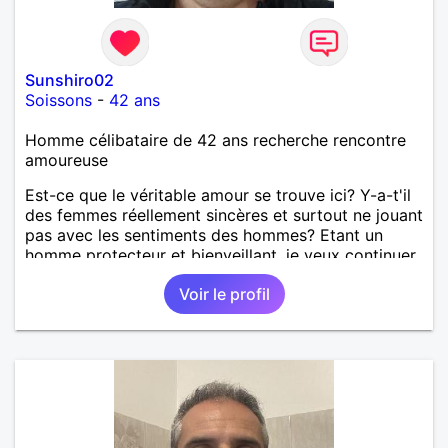
Sunshiro02
Soissons
-
42 ans
Homme célibataire de 42 ans recherche rencontre
amoureuse
Est-ce que le véritable amour se trouve ici? Y-a-t'il
des femmes réellement sincères et surtout ne jouant
pas avec les sentiments des hommes? Etant un
homme protecteur et bienveillant, je veux continuer
d'y croire et pouvoir enfin former la petite famille
Voir le profil
que je désir temps. Faux profil, profiteuse et autres
joyeuseté passer votre chemin, vous ne
m'intéressez pas du tout!