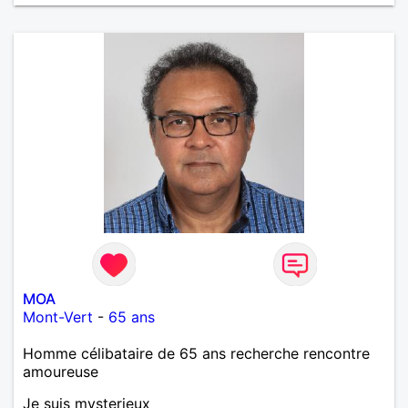
trop fan de Jul). Je fais du sport pour garder la
forme et plutôt agréable à regarder. (Enfin je le
pense en tout cas 😂)
MOA
Mont-Vert
-
65 ans
Homme célibataire de 65 ans recherche rencontre
amoureuse
Je suis mysterieux