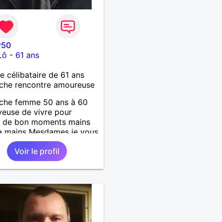
r50
Lô
-
61 ans
célibataire de 61 ans
che rencontre amoureuse
rche femme 50 ans à 60
yeuse de vivre pour
r de bon moments mains
a mains Mesdames je vous
 de vous lire .
Voir le profil