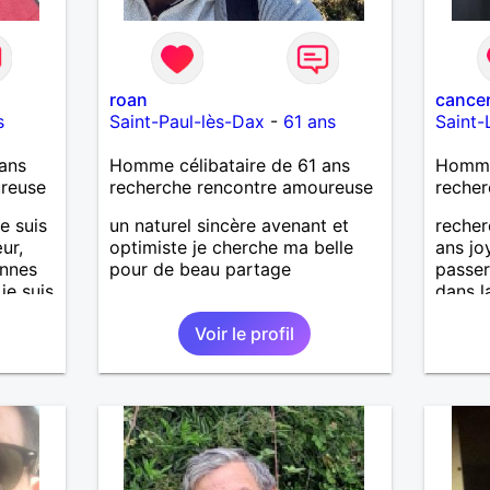
roan
cance
s
Saint-Paul-lès-Dax
-
61 ans
Saint-
ans
Homme célibataire de 61 ans
Homme 
ureuse
recherche rencontre amoureuse
recher
e suis
un naturel sincère avenant et
reche
ur,
optimiste je cherche ma belle
ans jo
onnes
pour de beau partage
passe
 je suis
dans l
'aime
attend
Voir le profil
t
 Je
ureuse