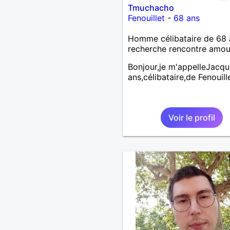
Tmuchacho
Fenouillet
-
68 ans
Homme célibataire de 68 
recherche rencontre amo
Bonjour,je m'appelleJacq
ans,célibataire,de Fenouill
Voir le profil