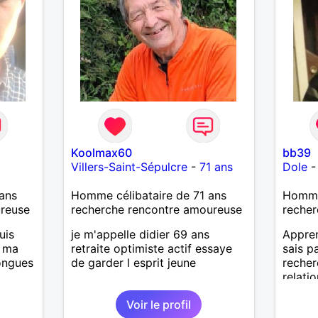
Koolmax60
bb39
Villers-Saint-Sépulcre
-
71 ans
Dole
ans
Homme célibataire de 71 ans
Homme 
ureuse
recherche rencontre amoureuse
recher
uis
je m'appelle didier 69 ans
Appren
, ma
retraite optimiste actif essaye
sais pa
longues
de garder l esprit jeune
recher
relatio
Voir le profil
is