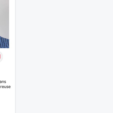
ager
et les
solitud
rieuse
alors 
Calédo
i tu
à un a
ns
temps 
les
l’aven
u'elles
ir
e
ans
ureuse