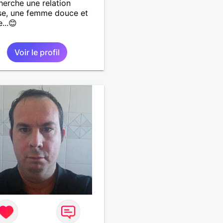
herche une relation
se, une femme douce et
e...😊
Voir le profil