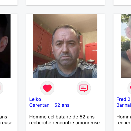
casser
reste
à mes
r en
ants.
e »
r,
’adore.
autant
bourré
 de
actère
hoses.
Leiko
Fred 2
as
Carentan
-
52 ans
Banna
ne que
 n’y
ans
Homme célibataire de 52 ans
Homme 
ce et
ureuse
recherche rencontre amoureuse
recher
suis un