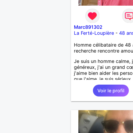
Marc891302
La Ferté-Loupière
-
48 an
Homme célibataire de 48 
recherche rencontre amo
Je suis un homme calme, j
généreux, j'ai un grand cœ
j'aime bien aider les pers
que j'aime, je suis sérieux,
sincère, je suis honnête, j
Voir le profil
pas qu'on joue avec moi e
j'aime pas les mensonges.
cherche une relation amo
et sérieuse.