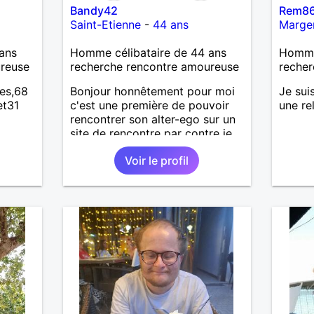
Bandy42
Rem8
Saint-Etienne
-
44 ans
Marge
ans
Homme célibataire de 44 ans
Homme 
ureuse
recherche rencontre amoureuse
recher
ues,68
Bonjour honnêtement pour moi
Je sui
et31
c'est une première de pouvoir
une re
rencontrer son alter-ego sur un
site de rencontre par contre je
suis dinamique entreprenant
Voir le profil
respectueux audacieuse
attentionné sincères et expressif
et j' aime surtout les câlins et à
les partager avec humour et
amour bisous à+ à bientôt