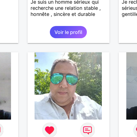
Je suis un homme sérieux qui
Je rec
nsi
recherche une relation stable ,
sérieu
aire
honnête , sincère et durable
gentill
le
e
Voir le profil
us le
me
serai
père.