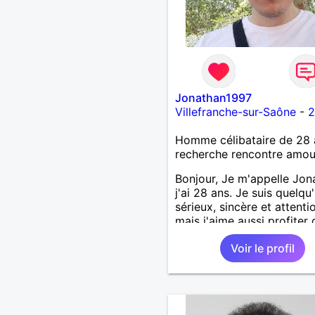
Jonathan1997
Villefranche-sur-Saône
-
2
Homme célibataire de 28 
recherche rencontre amo
Bonjour, Je m'appelle Jon
j'ai 28 ans. Je suis quelqu
sérieux, sincère et attenti
mais j'aime aussi profiter 
bons moments de la vie a
Voir le profil
humour et simplicité. J'ap
les voyages, les découver
les jeux vidéo et les mom
de détente. Je suis à la
recherche d'une personne