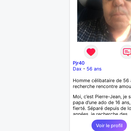
Pjr40
Dax
-
56 ans
Homme célibataire de 56 
recherche rencontre amo
Moi, c’est Pierre-Jean, je s
papa d’une ado de 16 ans
fierté. Séparé depuis de 
années, je recherche des
affinités amicales afin de
Voir le profil
rompre une solitude parfo