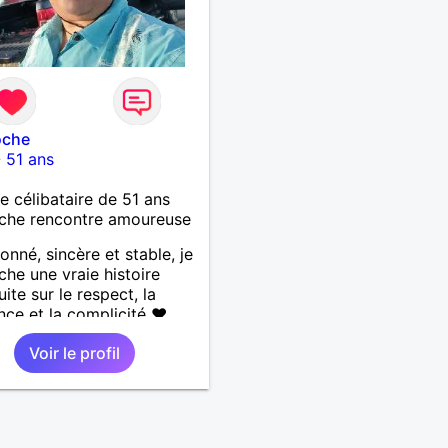
oche
-
51 ans
célibataire de 51 ans
che rencontre amoureuse
ionné, sincère et stable, je
che une vraie histoire
ite sur le respect, la
nce et la complicité ❤️
 les choses simples de la
Voir le profil
a nature, la mer, les
s authentiques et les
nes au grand cœur 🌊🌿
âlin et affectueux, j’adore
tits moments de tendresse