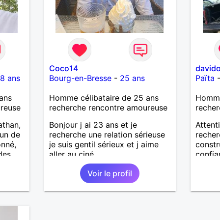
Coco14
david
8 ans
Bourg-en-Bresse
-
25 ans
Païta
ans
Homme célibataire de 25 ans
Homme 
ureuse
recherche rencontre amoureuse
recher
athan,
Bonjour j ai 23 ans et je
Attent
'un de
recherche une relation sérieuse
recher
onné,
je suis gentil sérieux et j aime
constru
des
aller au ciné....
confia
vec
J’aime
Voir le profil
précie
vie : l
tes,
moment
ents
person
Très c
les pe