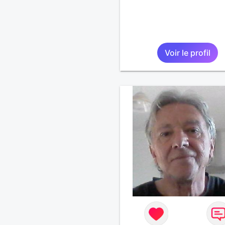
tout petit peu maniaque ai
qu’impatient. J’essaye de f
des efforts. Rien de bien
dramatique ! Du moins je 
pense……Je suis un homm
Voir le profil
facile à vivre. À vous si vo
souhaitez, d’apprendre à 
connaître davantage. J’en 
ravi….A très bientôt je l’es