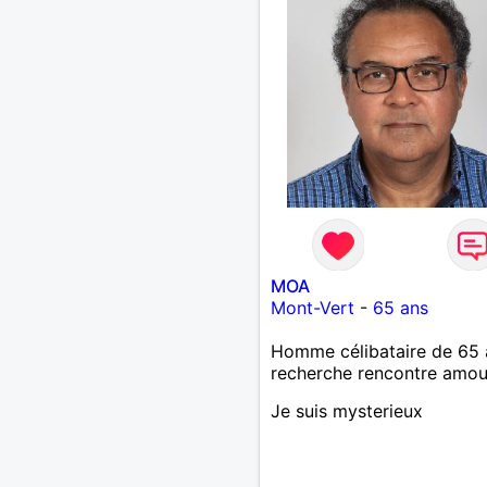
authentique avec qui part
de belles expériences,
construire une relation sé
basée sur la confiance, le
respect et la complicité. S
apprécies les conversatio
sincères, les fous rires et 
personnes qui savent ce q
veulent, n'hésite pas à ven
discuter. Au plaisir de fair
connaissance !
MOA
Mont-Vert
-
65 ans
Homme célibataire de 65 
recherche rencontre amo
Je suis mysterieux