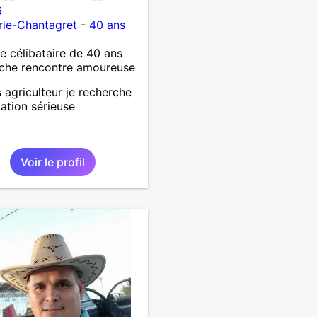
6
rie-Chantagret
-
40 ans
célibataire de 40 ans
che rencontre amoureuse
s agriculteur je recherche
lation sérieuse
Voir le profil