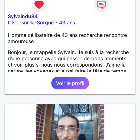
Sylvaindu84
L'Isle-sur-la-Sorgue
-
43 ans
Homme célibataire de 43 ans recherche rencontre
amoureuse
Bonjour, je m’appelle Sylvain. Je suis à la recherche
d’une personne avec qui passer de bons moments
et voir plus si nous nous correspondons. J’aime la
nature, les voyages et aussi faire la fête de temps
en temps ;-)Je suis papa d’un petit garçon de 7 ans
Voir le profil
dont je m’occupe en garde alternée. J’aime à peu
près tous les styles de musique. (Oui je suis pas
trop fan de Jul). Je fais du sport pour garder la
forme et plutôt agréable à regarder. (Enfin je le
pense en tout cas 😂)