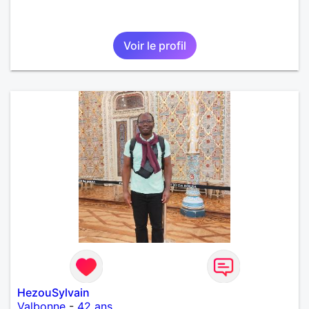
Voir le profil
HezouSylvain
Valbonne
-
42 ans