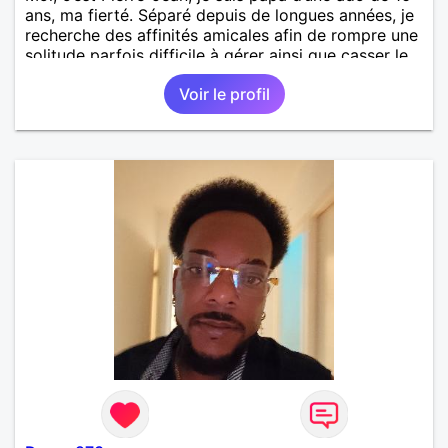
ans, ma fierté. Séparé depuis de longues années, je
recherche des affinités amicales afin de rompre une
solitude parfois difficile à gérer ainsi que casser le
vague à l’âme. L’amitié reste extrêmement
Voir le profil
importante à mes yeux mais peut se décliner en des
sentiments plus puissants. « Le temps fera son
œuvre » disait Arthur Schopenhauer, philosophe
allemand que j’adore. J’aime discuter sans pour
autant être trop locace. Je suis bourré de qualités
avec très peu de défauts. Je suis altruiste,
bienveillant, empathique, attentionné, honnête,
respectueux, doux de caractère et compréhensif : je
laisse « glisser » beaucoup de choses. Mais ne vous
m’éprenez pas Mesdames, si une personne que
j’aime me trahit une fois, il n’y aura pas de seconde
chance et je l’effacerai à « vitam eternam ».
Néanmoins, je suis un tout petit peu maniaque ainsi
qu’impatient. J’essaye de faire des efforts. Rien de
bien dramatique ! Du moins je le pense……Je suis un
homme facile à vivre. À vous si vous le souhaitez,
d’apprendre à me connaître davantage. J’en serai
ravi….A très bientôt je l’espère.