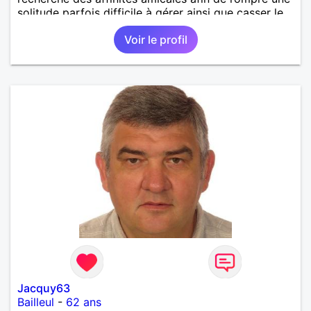
solitude parfois difficile à gérer ainsi que casser le
vague à l’âme. L’amitié reste extrêmement
Voir le profil
importante à mes yeux mais peut se décliner en des
sentiments plus puissants. « Le temps fera son
œuvre » disait Arthur Schopenhauer, philosophe
allemand que j’adore. J’aime discuter sans pour
autant être trop locace. Je suis bourré de qualités
avec très peu de défauts. Je suis altruiste,
bienveillant, empathique, attentionné, honnête,
respectueux, doux de caractère et compréhensif : je
laisse « glisser » beaucoup de choses. Mais ne vous
m’éprenez pas Mesdames, si une personne que
j’aime me trahit une fois, il n’y aura pas de seconde
chance et je l’effacerai à « vitam eternam ».
Néanmoins, je suis un tout petit peu maniaque ainsi
qu’impatient. J’essaye de faire des efforts. Rien de
bien dramatique ! Du moins je le pense……Je suis un
homme facile à vivre. À vous si vous le souhaitez,
d’apprendre à me connaître davantage. J’en serai
ravi….A très bientôt je l’espère.
Jacquy63
Bailleul
-
62 ans