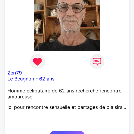
Zen79
Le Beugnon
-
62 ans
Homme célibataire de 62 ans recherche rencontre
amoureuse
Ici pour rencontre sensuelle et partages de plaisirs…