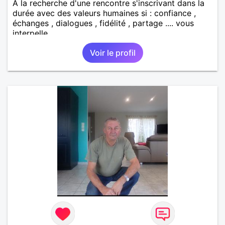
A la recherche d'une rencontre s'inscrivant dans la
durée avec des valeurs humaines si : confiance ,
échanges , dialogues , fidélité , partage .... vous
interpelle
Voir le profil