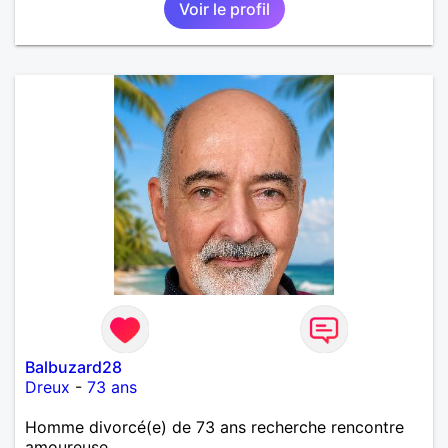
Voir le profil
Balbuzard28
Dreux
-
73 ans
Homme divorcé(e) de 73 ans recherche rencontre
amoureuse