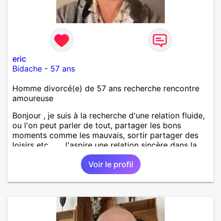
eric
Bidache
-
57 ans
Homme divorcé(e) de 57 ans recherche rencontre
amoureuse
Bonjour , je suis à la recherche d'une relation fluide,
ou l'on peut parler de tout, partager les bons
moments comme les mauvais, sortir partager des
loisirs etc.... . J'aspire une relation sincère dans la
confiance .
Voir le profil