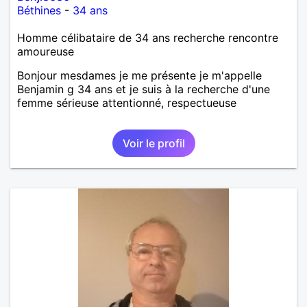
Béthines
-
34 ans
Homme célibataire de 34 ans recherche rencontre
amoureuse
Bonjour mesdames je me présente je m'appelle
Benjamin g 34 ans et je suis à la recherche d'une
femme sérieuse attentionné, respectueuse
Voir le profil