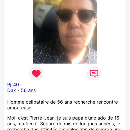
Pjr40
Dax
-
56 ans
Homme célibataire de 56 ans recherche rencontre
amoureuse
Moi, c’est Pierre-Jean, je suis papa d’une ado de 16
ans, ma fierté. Séparé depuis de longues années, je
recherche des affinités amicales afin de rompre une