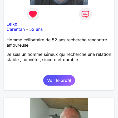
Leiko
Carentan
-
52 ans
Homme célibataire de 52 ans recherche rencontre
amoureuse
Je suis un homme sérieux qui recherche une relation
stable , honnête , sincère et durable
Voir le profil