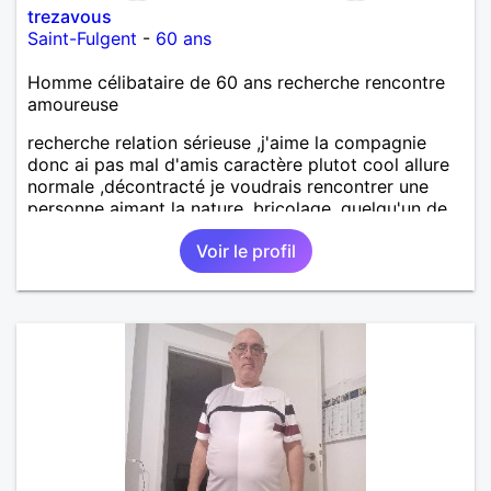
trezavous
Saint-Fulgent
-
60 ans
Homme célibataire de 60 ans recherche rencontre
amoureuse
recherche relation sérieuse ,j'aime la compagnie
donc ai pas mal d'amis caractère plutot cool allure
normale ,décontracté je voudrais rencontrer une
personne aimant la nature ,bricolage ,quelqu'un de
simple et naturel à vos claviers mesdames
Voir le profil