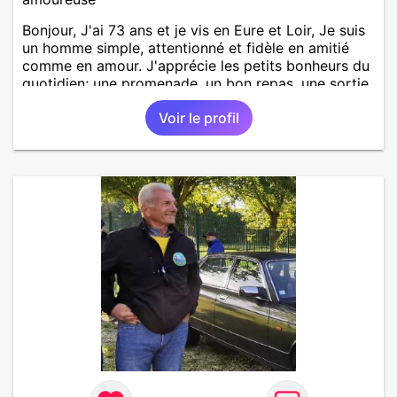
Bonjour, J'ai 73 ans et je vis en Eure et Loir, Je suis
un homme simple, attentionné et fidèle en amitié
comme en amour. J'apprécie les petits bonheurs du
quotidien; une promenade, un bon repas, une sortie,
une discision agréable ou un moment de détente à
Voir le profil
deux. Je souhaite rencontrer une femme douce,
honnête et bienveillante, avec qui partager des
moments de complicité, de rire et de confiance. Je
crois qu'une belle relation commence souvent par
une belle amitié et qu'il n'est jamais trop tard pour
écrire une nouvelle histoire. Si vous aimez les
échanges sincères, les valeurs de respect et de
simplicité, nous pourrions faire connaissance autour
d'un café suivi d'une balade, sans précipitation et
laisser le temps faire le reste. Au plaisir de vous lire.