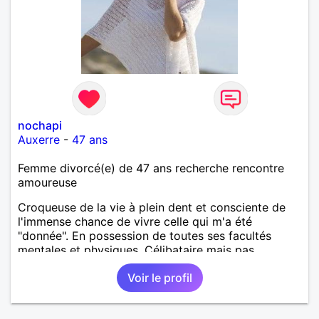
nochapi
Auxerre
-
47 ans
Femme divorcé(e) de 47 ans recherche rencontre
amoureuse
Croqueuse de la vie à plein dent et consciente de
l'immense chance de vivre celle qui m'a été
"donnée". En possession de toutes ses facultés
mentales et physiques. Célibataire mais pas
solitaire, je mène une vie bien remplie. Je ne suis
Voir le profil
pas sur ce site par dépit, ni en tant que
représentatrice de la Femme Divorcée Mal dans sa
peau. A bientôt.