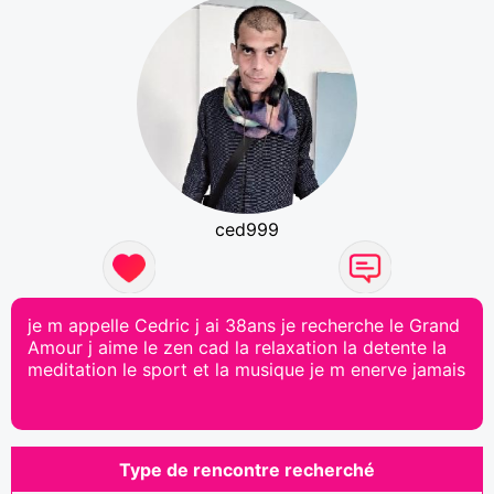
ced999
je m appelle Cedric j ai 38ans je recherche le Grand
Amour j aime le zen cad la relaxation la detente la
meditation le sport et la musique je m enerve jamais
Type de rencontre recherché