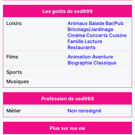
Les goûts de ced999
Loisirs
Animaux
Balade
Bar/Pub
Bricolage/Jardinage
Cinéma
Concerts
Cuisine
Famille
Lecture
Restaurants
Films
Animation
Aventure
Biographie
Classique
Sports
Musiques
Profession de ced999
Métier
Non renseigné
Plus sur ma vie