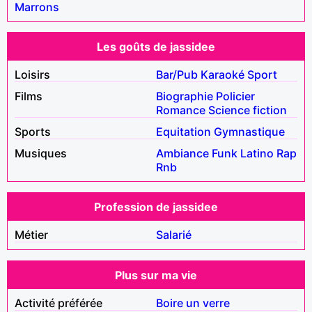
Marrons
Les goûts de jassidee
Loisirs
Bar/Pub
Karaoké
Sport
Films
Biographie
Policier
Romance
Science fiction
Sports
Equitation
Gymnastique
Musiques
Ambiance
Funk
Latino
Rap
Rnb
Profession de jassidee
Métier
Salarié
Plus sur ma vie
Activité préférée
Boire un verre