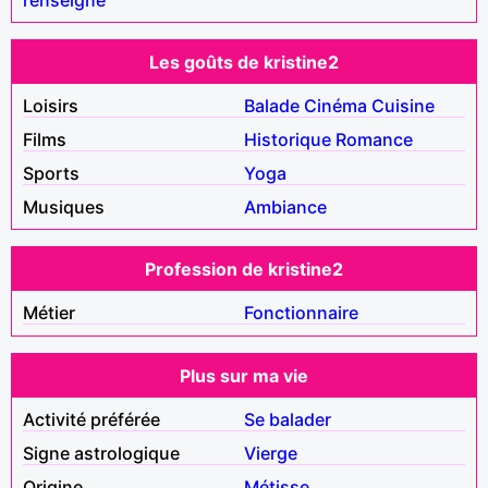
Les goûts de kristine2
Loisirs
Balade
Cinéma
Cuisine
Films
Historique
Romance
Sports
Yoga
Musiques
Ambiance
Profession de kristine2
Métier
Fonctionnaire
Plus sur ma vie
Activité préférée
Se balader
Signe astrologique
Vierge
Origine
Métisse