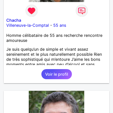
Chacha
Villeneuve-la-Comptal
-
55 ans
Homme célibataire de 55 ans recherche rencontre
amoureuse
Je suis quelqu’un de simple et vivant assez
sereinement et le plus naturellement possible Rien
de très sophistiqué qui m’entoure J’aime les bons
moments entre amis avec peu d’alcool et sans
cigarettes 😊 Je recherche une sincère amitié voir
Voir le profil
plus mais après deux séparations j’ai du mal à croire
à un vrai amour🤔