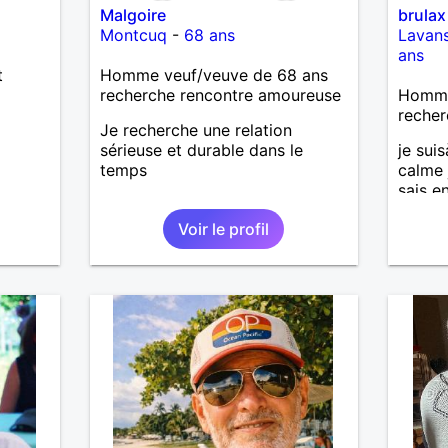
Malgoire
brulax
Montcuq
-
68 ans
Lavans
ans
t
Homme veuf/veuve de 68 ans
recherche rencontre amoureuse
Homme
recher
Je recherche une relation
sérieuse et durable dans le
je suis
temps
calme 
sais e
Voir le profil