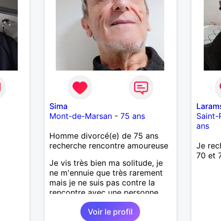
Sima
Laram
Mont-de-Marsan
-
75 ans
Saint-
ans
Homme divorcé(e) de 75 ans
recherche rencontre amoureuse
Je rec
70 et 
Je vis très bien ma solitude, je
ne m'ennuie que très rarement
mais je ne suis pas contre la
rencontre avec une personne
compatible . Pourquoi une
Voir le profil
amitié ne pourrait pas évoluer si