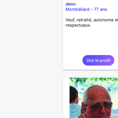
denn
Montbéliard
-
77 ans
Veuf, retraité, autonome e
respectueux.
Voir le profil