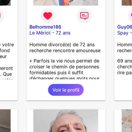
Belhomme186
Guy0
Le Mériot
-
72 ans
Spay
 votre
Homme divorcé(e) de 72 ans
Homme
fond
recherche rencontre amoureuse
recher
eur
« Parfois la vie nous permet de
69 ans
croiser le chemin de personnes
cherch
heront
formidables puis il suffit
rire p
.. Que
d’échanger quelques mots pour
 votre
comprendre qu’elles deviennent
amais
Voir le profil
importantes et pour le reste de
notre vie. »
i