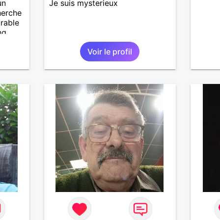
un
Je suis mysterieux
herche
urable
ng
eur de
Voir le profil
nner.