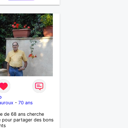
o
auroux
-
70 ans
 de 68 ans cherche
 pour partager des bons
nts