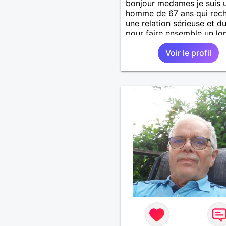
bonjour medames je suis 
homme de 67 ans qui rec
une relation sérieuse et d
pour faire ensemble un lo
chemin avec tout le bonh
Voir le profil
l'amour qu'on saura se do