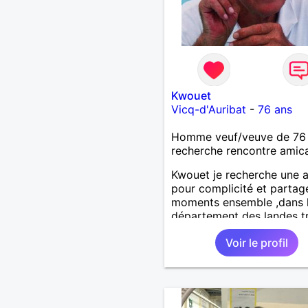
Kwouet
Vicq-d'Auribat
-
76 ans
Homme veuf/veuve de 76
recherche rencontre amic
Kwouet je recherche une 
pour complicité et partag
moments ensemble ,dans 
département des landes t
loin c'est dèja un échec ca
Voir le profil
distance est difficile a teni
vous remercie par avance
journée ,