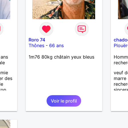
Roro 74
chado
Thônes
-
66 ans
Plouër
 ans
1m76 80kg châtain yeux bleus
Homme
ale
recher
amie
veuf d
er des
marre 
le
recher
rop
sincer
r la
Voir le profil
r ,je
 bonne