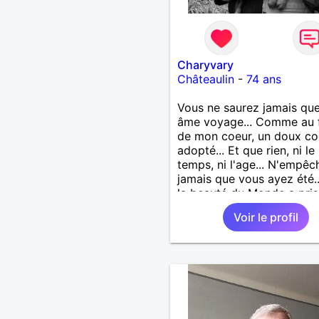
Charyvary
Châteaulin
-
74 ans
Vous ne saurez jamais que
âme voyage... Comme au 
de mon coeur, un doux co
adopté... Et que rien, ni le
temps, ni l'age... N'empêc
jamais que vous ayez été.
la beauté du Monde a pris
visage... Vous ne saurez j
Voir le profil
que j’emporte votre âme...
Comme une lampe d’or qu
m’éclaire en marchant...