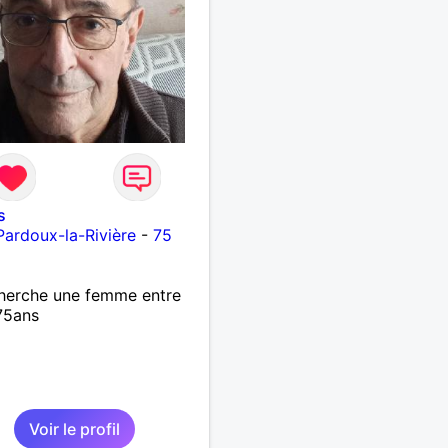
s
Pardoux-la-Rivière
-
75
herche une femme entre
75ans
Voir le profil