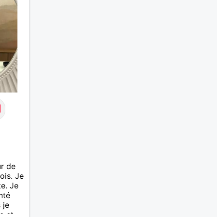
ur de
ois. Je
te. Je
enté
 je
e et