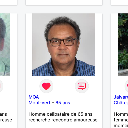
bon feeling réciproque... Je
recherche de la proximité car je
ne souhaite pas vivre sous le
même toit.
MOA
Jalvar
Mont-Vert
-
65 ans
Châte
ans
Homme célibataire de 65 ans
Homme
ureuse
recherche rencontre amoureuse
femme
mome