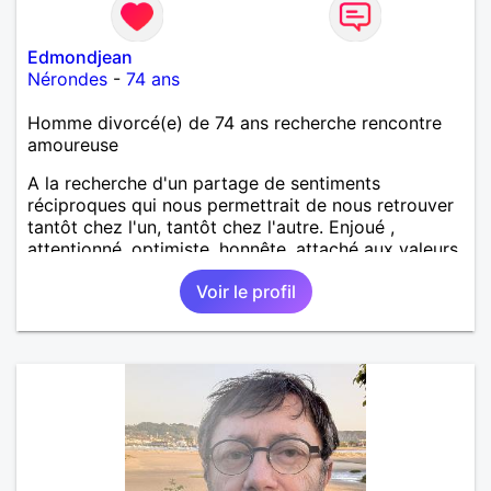
Edmondjean
Nérondes
-
74 ans
Homme divorcé(e) de 74 ans recherche rencontre
amoureuse
A la recherche d'un partage de sentiments
réciproques qui nous permettrait de nous retrouver
tantôt chez l'un, tantôt chez l'autre. Enjoué ,
attentionné, optimiste, honnête, attaché aux valeurs
morales, j'apprécie l'humilité et je n'ai rien à prouver.
Voir le profil
Photographie 2026. Et la vôtre ?