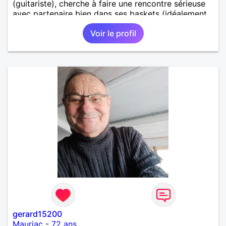
(guitariste), cherche à faire une rencontre sérieuse
avec partenaire bien dans ses baskets (idéalement,
vous avez entre 60 et 70 ans) pour partager
Voir le profil
moments conviviaux et agréables (voyages, sorties,
concerts, etc.) et pourquoi pas faire un bout de
chemin ensemble. Au programme: humour,
décontraction et authenticité. si ce projet vous
intéresse, n'hésitez pas à me contacter, je vous
répondrai avec joie.
gerard15200
Mauriac
-
72 ans