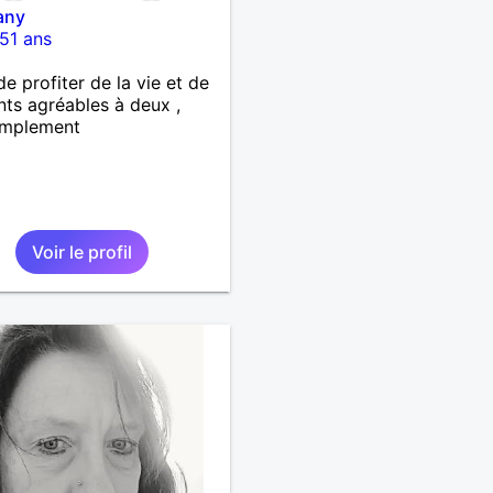
any
51 ans
de profiter de la vie et de
s agréables à deux ,
implement
Voir le profil