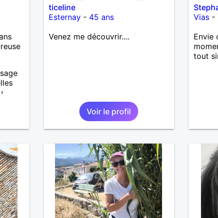
ticeline
Steph
Esternay
-
45 ans
Vias
-
ans
Venez me découvrir....
Envie 
ureuse
moment
tout s
ssage
lles
u
 des
Voir le profil
ose
oir sur
 De
à aider
ont
 vous
suis !
e de «