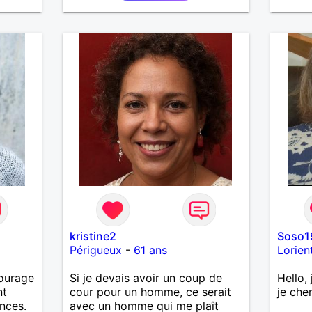
kristine2
Soso1
Périgueux
-
61 ans
Lorien
courage
Si je devais avoir un coup de
Hello,
nt
cour pour un homme, ce serait
je che
ances.
avec un homme qui me plaît