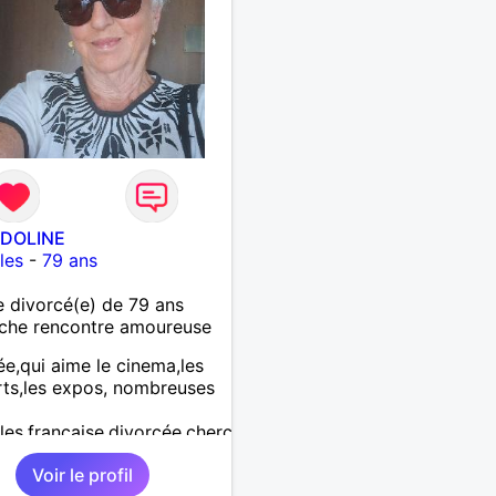
DOLINE
les
-
79 ans
divorcé(e) de 79 ans
che rencontre amoureuse
tée,qui aime le cinema,les
ts,les expos, nombreuses
lles.française,divorcée,cherche
,et peut etre un
Voir le profil
gnon.