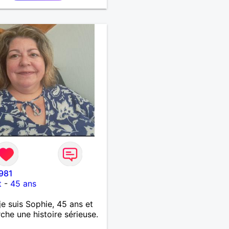
981
t
-
45 ans
 je suis Sophie, 45 ans et
rche une histoire sérieuse.