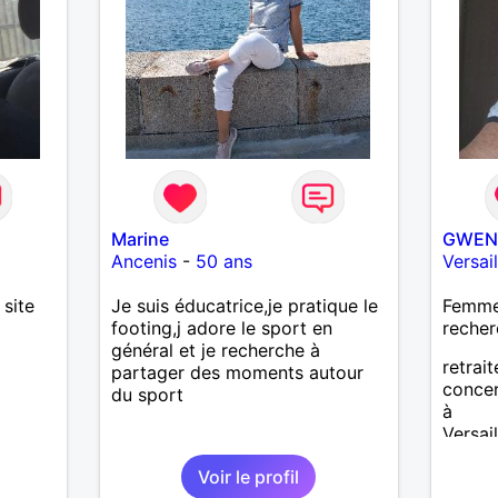
Marine
GWEN
Ancenis
-
50 ans
Versail
 site
Je suis éducatrice,je pratique le
Femme 
footing,j adore le sport en
recher
général et je recherche à
retrai
partager des moments autour
concer
du sport
à
Versai
Amitié
Voir le profil
Compa