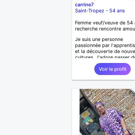
carrine7
Saint-Tropez
-
54 ans
Femme veuf/veuve de 54 
recherche rencontre amo
Je suis une personne
passionnée par l'apprenti
et la découverte de nouve
cultures. J'adore passer d
temps à lire et à explorer
Voir le profil
idées différentes. Une ch
que les autres doivent sav
moi, c'est que j'apprécie
énormément les échanges
authentiques et les
conversations profondes.
plus, je suis toujours prêt 
et à soutenir ceux qui en 
besoin. J'espère que cela
donne un aperçu de qui je 
J’aime beaucoup cette idé