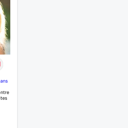
lle… et
iter
este
cte,
ussi de
 ça
choses,
ster
ies
me
mide au
 ans
s une
évoile
ntre
pointe
ites
is
 n’est
ction,
 faire