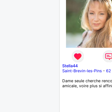
j’aime les voyages, les
restaurants entre amis, les
animaux, la nature, la fami
tout ce qui permet de prof
pleinement de la vie. Je r
une personne entière, dire
avec du caractère, mais a
la bienveillance. Je trouve
précieux. Savoir dire les 
reconnaître ses erreurs, re
soi-même… ce sont de vra
qualités. Ce mélange de
douceur et de taquinerie 
Stella44
parle beaucoup. Plutôt ti
Saint-Brevin-les-Pins
-
62
début en toute chose, mai
fois en confiance, je me d
Dame seule cherche renco
plus facilement, avec une 
amicale, voire plus si affin
de taquinerie aussi. Je cro
profondément que l’amour
pas une question de perfe
mais de sincérité et
d’engagement. Aimer, c’est