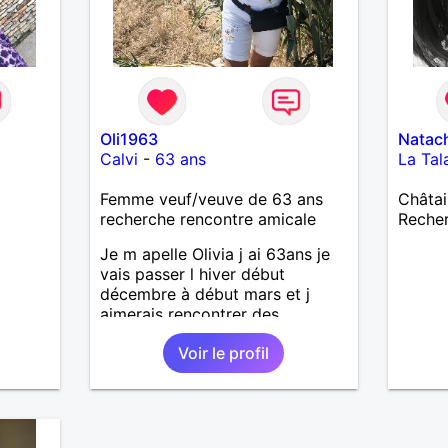
pouce
e qui
ie
elle
erche
r moi,
ur la
Oli1963
Natac
a
Calvi
-
63 ans
La Tal
ameux
Femme veuf/veuve de 63 ans
Châtai
e ne
recherche rencontre amicale
Recher
, juste
en,
Je m apelle Olivia j ai 63ans je
elque
vais passer l hiver début
e.
décembre à début mars et j
 les
aimerais rencontrer des
uveaux
personnes pour balades apéro
 et de
Voir le profil
sorties ..
nde,
on.
e, les
nd un
gement,