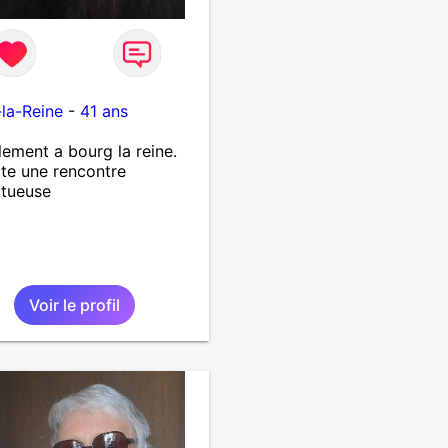
e
la-Reine
-
41 ans
lement a bourg la reine.
te une rencontre
ctueuse
Voir le profil