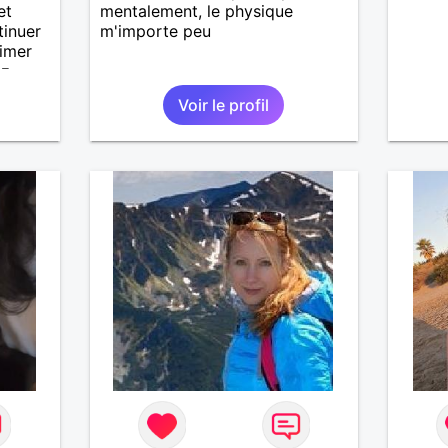
et
mentalement, le physique
tinuer
m'importe peu
aimer
ez-
Voir le profil