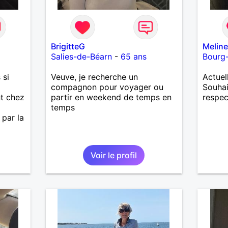
BrigitteG
Melin
Salies-de-Béarn
-
65 ans
Bourg-
 si
Veuve, je recherche un
Actuel
compagnon pour voyager ou
Souhai
nt chez
partir en weekend de temps en
respe
temps
 par la
Voir le profil