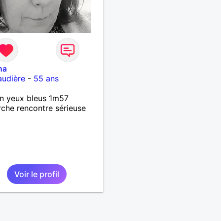
ha
audière
-
55 ans
n yeux bleus 1m57
che rencontre sérieuse
Voir le profil