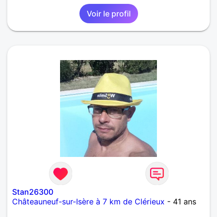
j'adore balader,à pied,vélo,même voiture, faire des
Voir le profil
sorties et soirée entre potes, j'ai la joie de vivre
toujours avec le sourire 😊, j'adore profiter de la vie
à chaque instant, je suis un peu réserver mais quand
tu aura appris à me connaître je le suis pas 😉🥹
Stan26300
Châteauneuf-sur-Isère à 7 km de Clérieux
- 41 ans