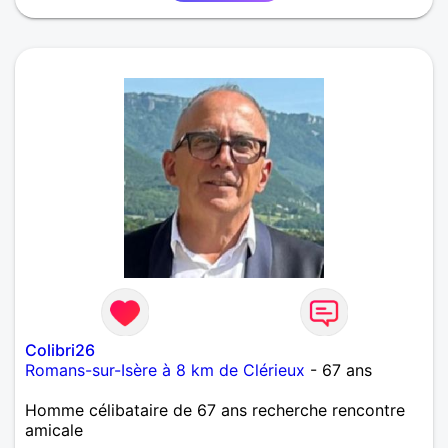
Colibri26
Romans-sur-Isère à 8 km de Clérieux
- 67 ans
Homme célibataire de 67 ans recherche rencontre
amicale