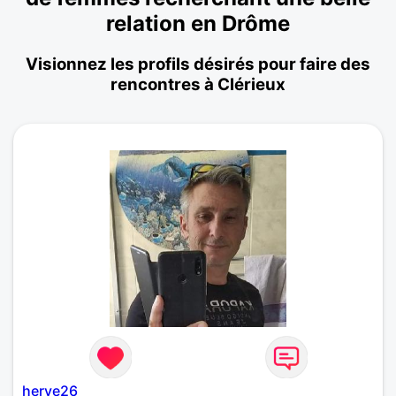
relation en Drôme
Visionnez les profils désirés pour faire des
rencontres à Clérieux
herve26