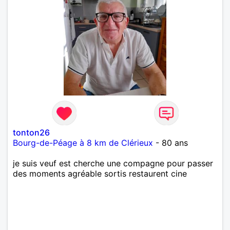
tonton26
Bourg-de-Péage à 8 km de Clérieux
- 80 ans
je suis veuf est cherche une compagne pour passer
des moments agréable sortis restaurent cine