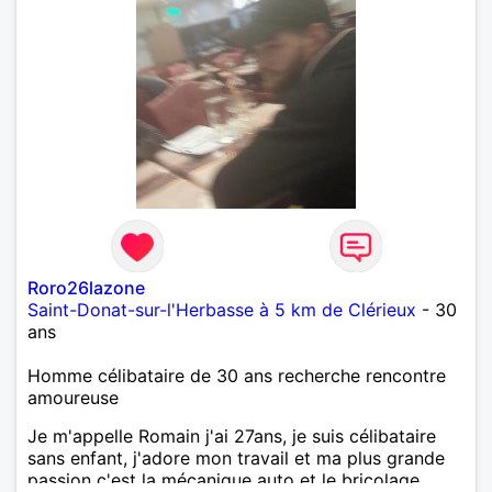
Roro26lazone
Saint-Donat-sur-l'Herbasse à 5 km de Clérieux
- 30
ans
Homme célibataire de 30 ans recherche rencontre
amoureuse
Je m'appelle Romain j'ai 27ans, je suis célibataire
sans enfant, j'adore mon travail et ma plus grande
passion c'est la mécanique auto et le bricolage,