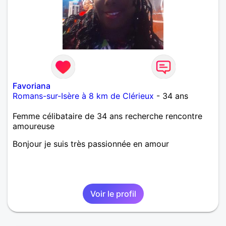
Favoriana
Romans-sur-Isère à 8 km de Clérieux
- 34 ans
Femme célibataire de 34 ans recherche rencontre
amoureuse
Bonjour je suis très passionnée en amour
Voir le profil