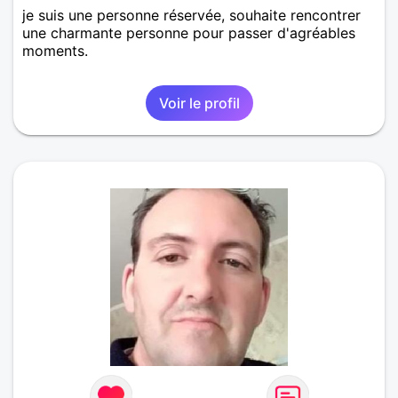
je suis une personne réservée, souhaite rencontrer
une charmante personne pour passer d'agréables
moments.
Voir le profil