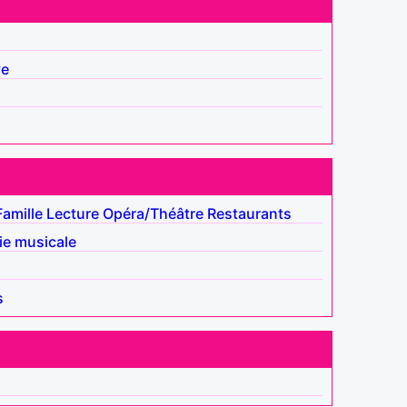
ve
Famille
Lecture
Opéra/Théâtre
Restaurants
e musicale
s