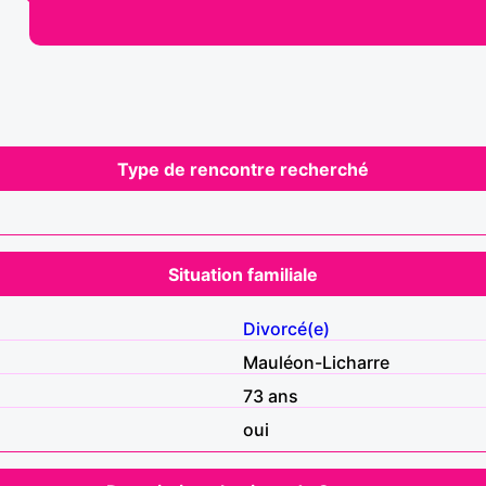
Type de rencontre recherché
Situation familiale
Divorcé(e)
Mauléon-Licharre
73 ans
oui